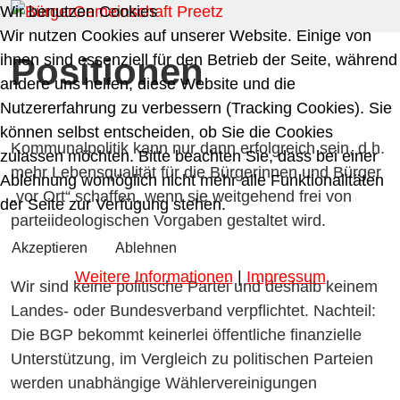
Wir benutzen Cookies
Wir nutzen Cookies auf unserer Website. Einige von
ihnen sind essenziell für den Betrieb der Seite, während
Positionen
andere uns helfen, diese Website und die
Nutzererfahrung zu verbessern (Tracking Cookies). Sie
können selbst entscheiden, ob Sie die Cookies
Kommunalpolitik kann nur dann erfolgreich sein, d.h.
zulassen möchten. Bitte beachten Sie, dass bei einer
mehr Lebensqualität für die Bürgerinnen und Bürger
Ablehnung womöglich nicht mehr alle Funktionalitäten
„vor Ort“ schaffen, wenn sie weitgehend frei von
der Seite zur Verfügung stehen.
parteiideologischen Vorgaben gestaltet wird.
Akzeptieren
Ablehnen
Weitere Informationen
|
Impressum
Wir sind keine politische Partei und deshalb keinem
Landes- oder Bundesverband verpflichtet. Nachteil:
Die BGP bekommt keinerlei öffentliche finanzielle
Unterstützung, im Vergleich zu politischen Parteien
werden unabhängige Wählervereinigungen